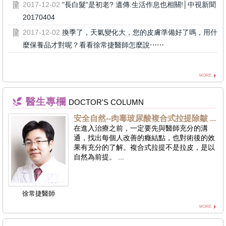
2017-12-02
"長白髮"是初老? 遺傳.生活作息也相關!│中視新聞
20170404
2017-12-02
換季了，天氣變化大，您的皮膚準備好了嗎，用什
麼保養品才對呢？看看徐常捷醫師怎麼說⋯⋯
MORE
醫生專欄
DOCTOR'S COLUMN
安全自然--肉毒玻尿酸複合式拉提除皺 ...
在進入治療之前，一定要先與醫師充分的溝
通，找出每個人改善的癥結點，也對術後的效
果有充分的了解。複合式拉提不是拉皮，是以
自然為前提。 ...
徐常捷醫師
MORE