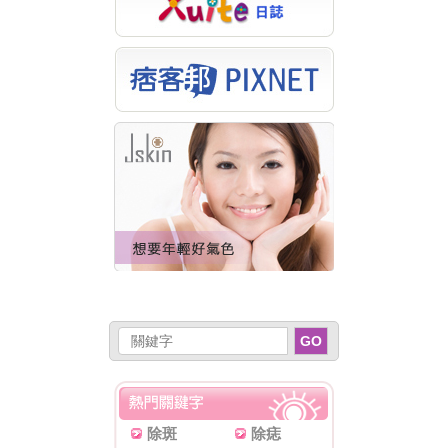
GO
除斑
除痣