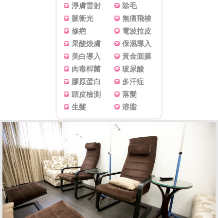
淨膚雷射
除毛
脈衝光
無痛飛梭
修疤
電波拉皮
果酸煥膚
保濕導入
美白導入
黃金面膜
肉毒桿菌
玻尿酸
膠原蛋白
多汗症
頭皮檢測
落髮
生髮
溶脂