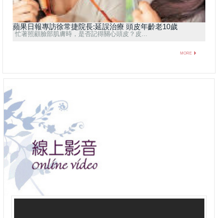
蘋果日報專訪徐常捷院長:延誤治療 頭皮年齡老10歲
忙著照顧臉部肌膚時，是否記得關心頭皮？皮...
MORE