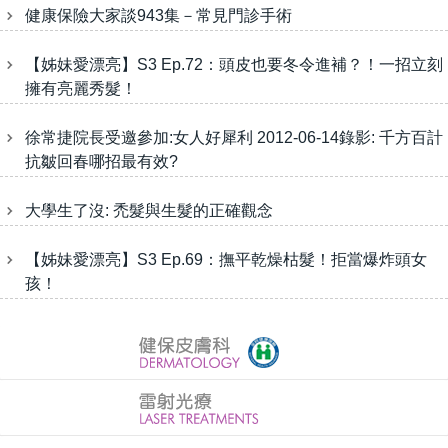
健康保險大家談943集－常見門診手術
【姊妹愛漂亮】S3 Ep.72：頭皮也要冬令進補？！一招立刻
擁有亮麗秀髮！
徐常捷院長受邀參加:女人好犀利 2012-06-14錄影: 千方百計
抗皺回春哪招最有效?
大學生了沒: 禿髮與生髮的正確觀念
【姊妹愛漂亮】S3 Ep.69：撫平乾燥枯髮！拒當爆炸頭女
孩！