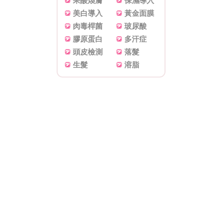
果酸煥膚
保濕導入
美白導入
黃金面膜
肉毒桿菌
玻尿酸
膠原蛋白
多汗症
頭皮檢測
落髮
生髮
溶脂