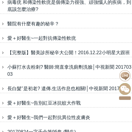
病毒疣 和傳染性軟疣是個傳染力很強、頑強惱人的疾病，到
底該怎麼治療?
醫院有什麼有趣的秘辛？
愛＋好醫生~一起對抗傳染性軟疣
【完整版】醫美診所秘辛大公開！2016.12.22小明星大跟班
小蘇打水去粉刺? 醫師:簡直拿洗廁劑洗臉│中視新聞 201703
03
長白髮"是初老? 遺傳.生活作息也相關!│中視新聞 20170404
愛＋好醫生~告別紅豆冰抗蚊大作戰
愛＋好醫生~我們一起對抗異位性皮膚炎
20170824一字千金第95集 (醫生)