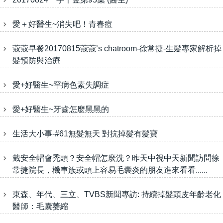
愛＋好醫生~消失吧！青春痘
蔻蔻早餐20170815蔻蔻’s chatroom-徐常捷-生髮專家解析掉
髮預防與治療
愛+好醫生~罕病色素失調症
愛+好醫生~牙齒怎麼黑黑的
生活大小事-#61無髮無天 對抗掉髮有髮寶
戴安全帽會禿頭？安全帽怎麼洗？昨天中視中天新聞訪問徐
常捷院長，機車族或頭上容易毛囊炎的朋友進來看看......
東森、年代、三立、TVBS新聞專訪: 持續掉髮頭皮年齡老化
醫師：毛囊萎縮