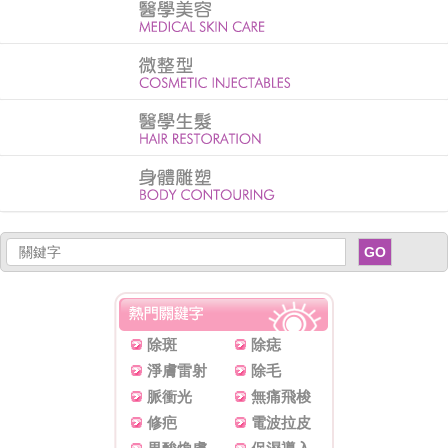
GO
除斑
除痣
淨膚雷射
除毛
脈衝光
無痛飛梭
修疤
電波拉皮